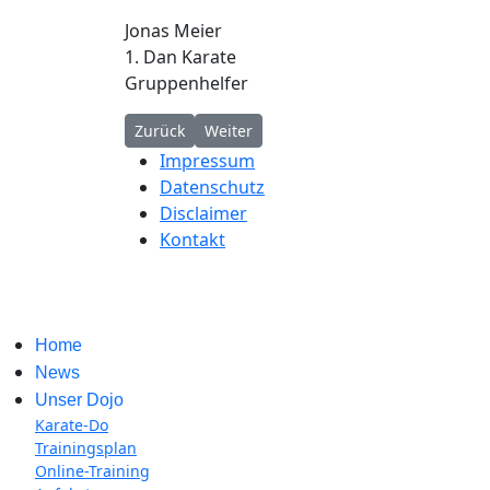
Jonas Meier
1. Dan Karate
Gruppenhelfer
Vorheriger Beitrag: Trainingsplan
Nächster Beitrag: Karate-Do
Zurück
Weiter
Impressum
Datenschutz
Disclaimer
Kontakt
Home
News
Unser Dojo
Karate-Do
Trainingsplan
Online-Training