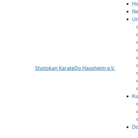
H
N
Un
Shotokan KarateDo Hausheim e.V.
Ku
Do