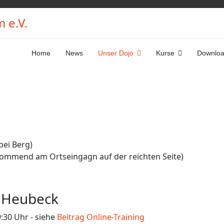
 e.V.
Home
News
Unser Dojo
Kurse
Downlo
bei Berg)
ommend am Ortseingagn auf der reichten Seite)
d Heubeck
:30 Uhr - siehe
Beitrag Online-Training